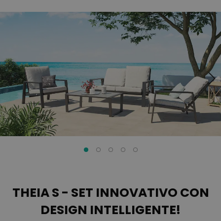
Vai
Vai
alla
all'inizio
fine
della
della
galleria
galleria
di
di
immagini
immagini
THEIA S - SET INNOVATIVO CON
DESIGN INTELLIGENTE!