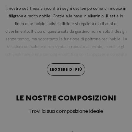
Il nostro set Theia S incontra i segni del tempo come un mobile in
filigrana e molto nobile. Grazie alla base in alluminio, il set è in
linea di principio indistruttibile e vi regalerà molti anni di
divertimento. Il clou di questa sala da giardino non è solo il design
senza tempo, ma soprattutto la funzione di poltrona reclinabile. La
struttura del salone è realizzata in robusto alluminio, i sedili e gli
schienali hanno una comoda imbottitura con tappezzerie screziate
in grigio moderno. La particolarità della zona lounge, tuttavia, sono
gli schienali regolabili, che possono essere azionati mediante
LEGGERE DI PIÚ
pulsanti sottili sul telaio laterale del telaio in alluminio. Questo vale
sia per le poltrone che per i lati esterni dei divani: un luogo
accogliente dove trascorrere la giornata in buona compagnia o
LE NOSTRE COMPOSIZIONI
godersi un buon libro. Il lussuoso set da salotto Theia della serie
Modern Line è disponibile nelle taglie S, M, L e XL. Il rivestimento
Trovi la sua composizione ideale
dei cuscini di questi modelli lounge è realizzato al 100% in
poliacrilico, mentre il materiale di imbottitura è in schiuma.