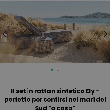
Vai
Vai
alla
all'inizio
fine
della
della
galleria
galleria
di
di
immagini
immagini
Il set in rattan sintetico Ely -
perfetto per sentirsi nei mari del
Sud "a casa"