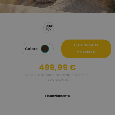
AGGIUNGI AL
Colore
CARRELLO
499,99 €
IVA inclusa
,
Spese di spedizione incluse
(Isole escluse)
Finanziamento