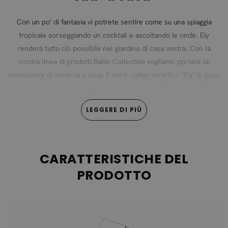
Con un po’ di fantasia vi potrete sentire come su una spiaggia
tropicale sorseggiando un cocktail e ascoltando le onde. Ely
renderà tutto ciò possibile nel giardino di casa vostra. Con la
nostra linea di prodotti Baltic Collection vogliamo portare la
sensazione di vacanza a casa. Il set in rattan sintetico "Ely" è quasi
un must-have per le coppie. Il set è composto da due accoglienti
lettini e un tavolino abbinato (il tavolino è fornito di un piano in
LEGGERE DI PIÚ
vetro temprato dello spessore di 5 mm). Lo schienale dei lettini è
regolabile in varie posizioni.
Un materiale innovativo e facile
CARATTERISTICHE DEL
da mantenere
PRODOTTO
Il nostro rattan (wicker o polirattan) è un materiale di origine
sintetica, che viene intrecciato a mano direttamente sulla struttura
in alluminio o acciaio seguendo le antiche tradizioni degli artigiani