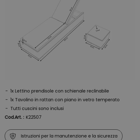
asiatici. Il rattan sintetico impiegato per la nostra line Baltic
Collection è formato dall’intreccio di due tipi di fibre grigie “semi
rotonde” una più larga e una più stretta. La flessibilità della fibra,
permette di creare arredi nelle forme più svariate. La resina
sintetica intrecciata si distingue inoltre per la sua notevole
resistenza alla salsedine, al cloro e alle sostanze contenute nelle
creme solari. I nostri prodotti sono altrettanto resistenti agli agenti
atmosferici e ai raggi UV e si possono quindi lasciare
tranquillamente all´aperto. Non hanno bisogno di nessuna
manutenzione particolare, per la loro pulizia si può
tranquillamente
1x Lettino prendisole con schienale reclinabile
1x Tavolino in rattan con piano in vetro temperato
Tutti cuscini sono inclusi
Cod.Art. :
K22507
Istruzioni per la manutenzione e la sicurezza