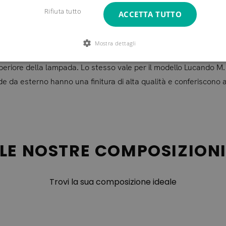
na. Poggia su moderni piedini in metallo e può essere collocat
Rifiuta tutto
ACCETTA TUTTO
anterne da esterno è garantito.
Mostra dettagli
A in due diverse versioni. Il modello Lucando S è caratterizzato 
 superiore della lampada. Lo stesso vale per il modello Lucando M
e da esterno hanno una finitura di alta qualità e conferiscono 
LE NOSTRE COMPOSIZION
Trovi la sua composizione ideale