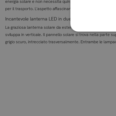
energia solare e non necessita quindi di alimentazione ester
per il trasporto. L'aspetto affascinante di queste esclusive l
Incantevole lanterna LED in due versioni
La graziosa lanterna solare da esterno è disponibile da ARTELI
sviluppa in verticale. Il pannello solare si trova nella parte
grigio scuro, intrecciato trasversalmente. Entrambe le lampad