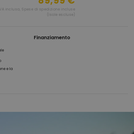
89,99 €
IVA inclusa
,
Spese di spedizione incluse
(Isole escluse)
Finanziamento
ale
o
one e la