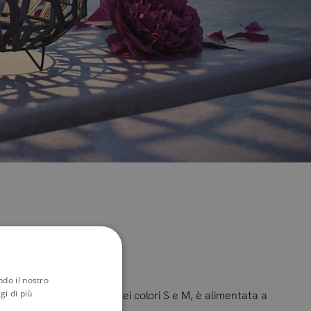
ndo il nostro
gi di più
orativa a LED Lucando, nei colori S e M, è alimentata a