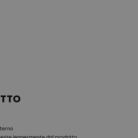
OTTO
sterno
ferire leggermente dal prodotto