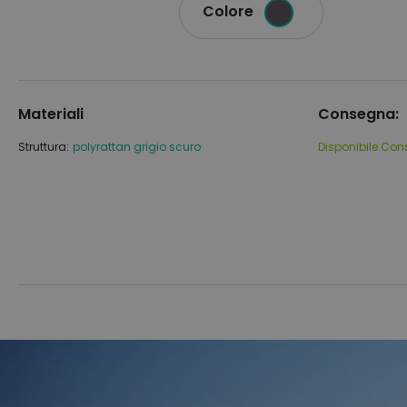
Colore
Materiali
Consegna:
Struttura:
polyrattan grigio scuro
Disponibile
Con
Vai
Vai
alla
all'inizio
fine
della
della
galleria