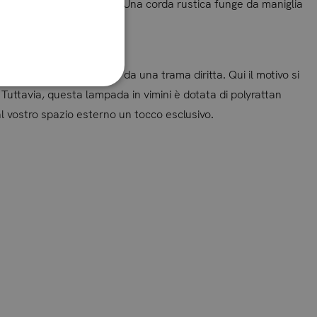
a ovunque senza problemi. Una corda rustica funge da maniglia
da un polyrattan nero e da una trama diritta. Qui il motivo si
. Tuttavia, questa lampada in vimini è dotata di polyrattan
al vostro spazio esterno un tocco esclusivo.
I