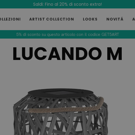
Saldi: Fino al 20% di sconto extra!
OLLEZIONI
ARTIST COLLECTION
LOOKS
NOVITÁ
5% di sconto su questo articolo con il codice GET5ART
LUCANDO M