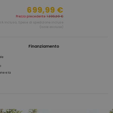
699,99 €
Prezzo precedente
1.399,99 €
IVA inclusa
,
Spese di spedizione incluse
(Isole escluse)
Finanziamento
ale
o
one e la