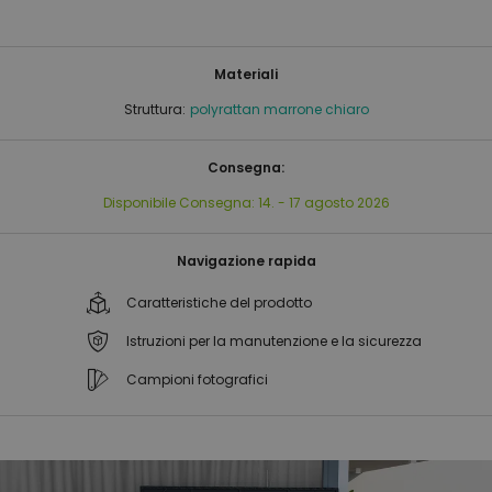
Materiali
Struttura:
polyrattan marrone chiaro
Consegna:
Disponibile
Consegna:
14. - 17 agosto 2026
Navigazione rapida
Caratteristiche del prodotto
Istruzioni per la manutenzione e la sicurezza
Campioni fotografici
Vai
Vai