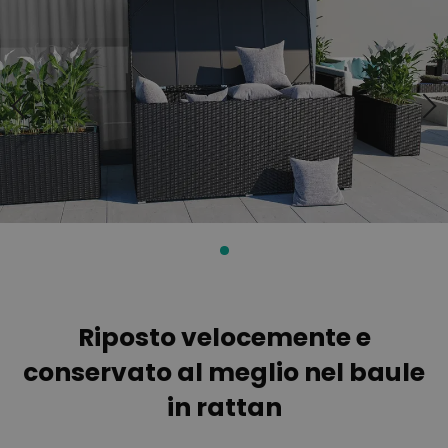
alla
all'inizio
fine
della
della
galleria
galleria
di
di
immagini
immagini
Riposto velocemente e
conservato al meglio nel baule
in rattan