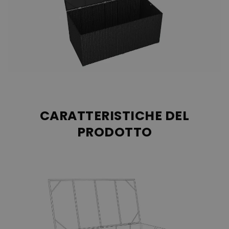
in spazi più piccoli. Il baule portaoggetti trova ugualmente ovunque
un posto per esservi utile e offrire così un comfort aggiuntivo
nell'utilizzo dei vostri mobili in polyrattan. Il baule portacuscini non
è impermeabile al 100%, motivo per cui in caso di pioggia si
consiglia una protezione dalle intemperie, che è inclusa nella
fornitura.
Il baule portacuscini viene consegnato
non montato
! È necessario
il montaggio da parte vostra!
CARATTERISTICHE DEL
PRODOTTO