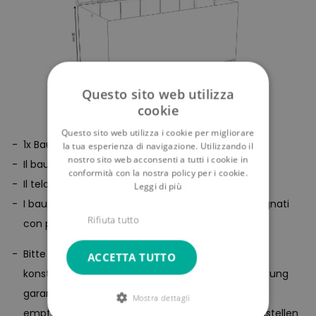
Questo sito web utilizza
cookie
Questo sito web utilizza i cookie per migliorare
1x Baule in polirattan
la tua esperienza di navigazione. Utilizzando il
nostro sito web acconsenti a tutti i cookie in
Il baule viene consegnato smontato
conformità con la nostra policy per i cookie.
Il telo di protezione è incluso
Leggi di più
I bauli della linea Corlicante" non verranno consegnati
Rifiuta tutto
con pistoncini idraulici."
Bitte beachten Sie, dass unsere Auflagenbox
ACCETTA TUTTO
konstruktionsbedingt keine 100%ige Wasserabweisung
garantieren kann. Die Box ist spritzwasserfest. Wir
Mostra dettagli
empfehlen die Box in jedem Fall überdacht aufzustellen