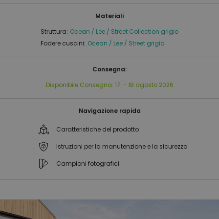
Materiali
Struttura:
Ocean / Lee / Street Collection grigio
Fodere cuscini:
Ocean / Lee / Street grigio
Consegna:
Disponibile
Consegna:
17. - 18 agosto 2026
Navigazione rapida
Caratteristiche del prodotto
Istruzioni per la manutenzione e la sicurezza
Campioni fotografici
Vai
Vai
alla
all'inizio