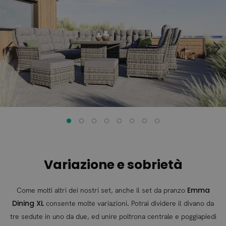
fine
della
della
galleria
galleria
di
di
immagini
immagini
Variazione e sobrietà
Emma
Come molti altri dei nostri set, anche il set da pranzo
Dining XL
consente molte variazioni. Potrai dividere il divano da
tre sedute in uno da due, ed unire poltrona centrale e poggiapiedi