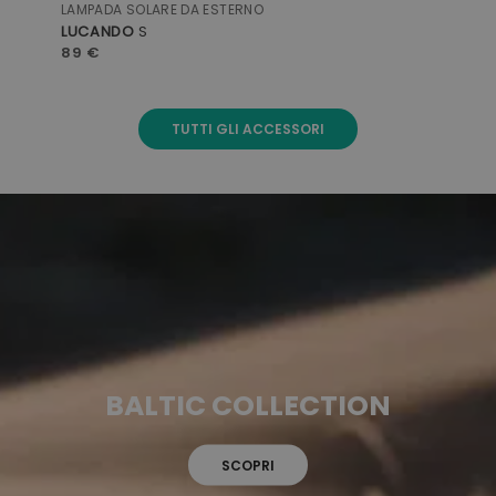
LAMPADA SOLARE DA ESTERNO
BAULE
LUCANDO
S
CORLICA
89 €
549 €
TUTTI GLI ACCESSORI
BALTIC COLLECTION
SCOPRI