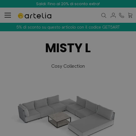
Saldi: Fino al 20% di sconto extra!
Carre
5% di sconto su questo articolo con il codice GET5ART
MISTY L
Cosy Collection