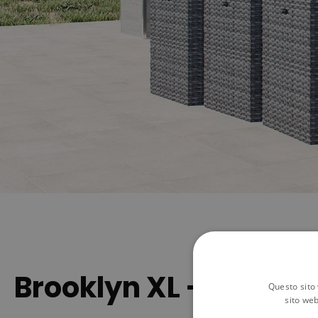
Brooklyn XL - Elegant
Questo sito 
sito web