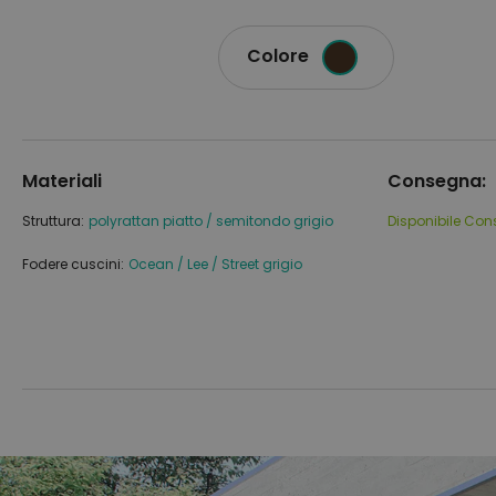
Colore
Materiali
Consegna:
Struttura:
polyrattan piatto / semitondo grigio
Disponibile
Con
Fodere cuscini:
Ocean / Lee / Street grigio
Vai
Vai
alla
all'inizio