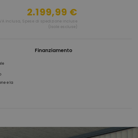
2.199,99 €
IVA inclusa
,
Spese di spedizione incluse
(Isole escluse)
Finanziamento
ale
o
one e la