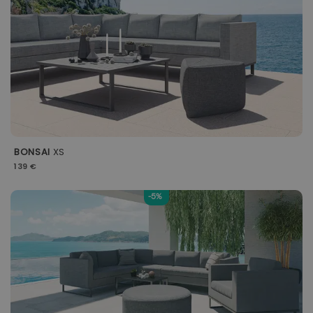
BONSAI
XS
139 €
-5%