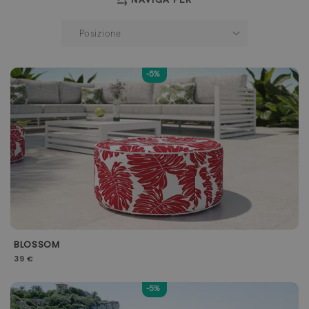
-5%
BLOSSOM
39 €
-5%