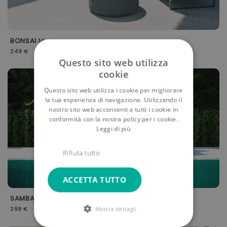
BONSAI
M
249 €
Questo sito web utilizza
cookie
-5%
Questo sito web utilizza i cookie per migliorare
la tua esperienza di navigazione. Utilizzando il
nostro sito web acconsenti a tutti i cookie in
conformità con la nostra policy per i cookie.
Leggi di più
Rifiuta tutto
ACCETTA TUTTO
SAMBA
- Seduta centrale per divano componibile
299 €
Mostra dettagli