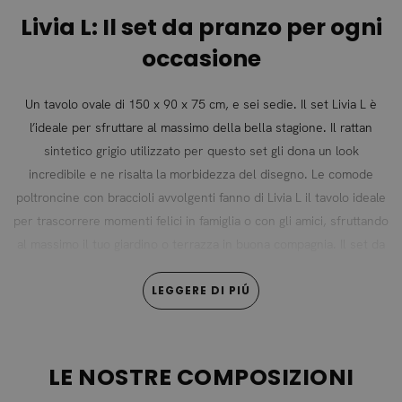
Livia L: Il set da pranzo per ogni
occasione
Un tavolo ovale di 150 x 90 x 75 cm, e sei sedie. Il set Livia L è
l’ideale per sfruttare al massimo della bella stagione. Il rattan
sintetico grigio utilizzato per questo set gli dona un look
incredibile e ne risalta la morbidezza del disegno. Le comode
poltroncine con braccioli avvolgenti fanno di Livia L il tavolo ideale
per trascorrere momenti felici in famiglia o con gli amici, sfruttando
al massimo il tuo giardino o terrazza in buona compagnia. Il set da
pranzo Livia L è disponibile anche in una versione più grande. Con
tavolo di 220 x 120 x 75cm.
LEGGERE DI PIÚ
Un materiale innovativo e facile
da mantenere
LE NOSTRE COMPOSIZIONI