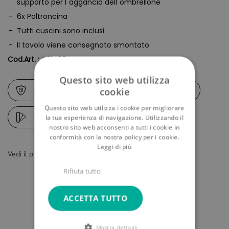
supporto per l´aggancio dell´ombrellone
6x Poltroncina
Tutti cuscini sono inclusi
Il tavolo viene consegnato smontato
Cod.Art. :
K21438
Questo sito web utilizza
Istruzioni per la manutenzione e la sicurezza
cookie
Questo sito web utilizza i cookie per migliorare
Campioni fotografici
la tua esperienza di navigazione. Utilizzando il
nostro sito web acconsenti a tutti i cookie in
conformità con la nostra policy per i cookie.
Leggi di più
Vedi il prodotto a 360°
Un mobilio fatto per te
Rifiuta tutto
ACCETTA TUTTO
Mostra dettagli