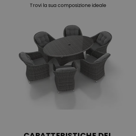
Trovi la sua composizione ideale
Il nostro rattan (wicker o polirattan) è un materiale di origine
sintetica, che viene intrecciato a mano direttamente sulla struttura
in alluminio o acciaio seguendo le antiche tradizioni degli artigiani
asiatici. Il rattan sintetico impiegato per la nostra line Baltic
Collection è formato dall’intreccio di due tipi di fibre grigie “semi
rotonde” una più larga e una più stretta. La flessibilità della fibra,
permette di creare arredi nelle forme più svariate. La resina
sintetica intrecciata si distingue inoltre per la sua notevole
resistenza alla salsedine, al cloro e alle sostanze contenute nelle
creme solari. I nostri prodotti sono altrettanto resistenti agli agenti
atmosferici e ai raggi UV e si possono quindi lasciare
tranquillamente all´aperto. Non hanno bisogno di nessuna
manutenzione particolare, per la loro pulizia si può
tranquillamente utilizzare acqua e sapone. La cuscineria dei nostri
arredi può essere completamente sfoderata e lavata in lavatrice.
CARATTERISTICHE DEL