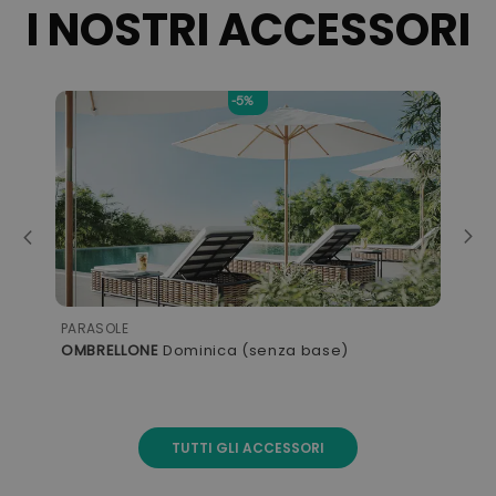
I NOSTRI ACCESSORI
-5%
PARASOLE
STO
OMBRELLONE
Dominica (senza base)
TO
67
TUTTI GLI ACCESSORI