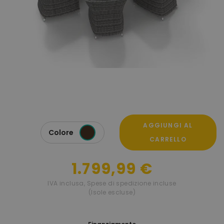
AGGIUNGI AL
Colore
CARRELLO
1.799,99 €
IVA inclusa
,
Spese di spedizione incluse
(Isole escluse)