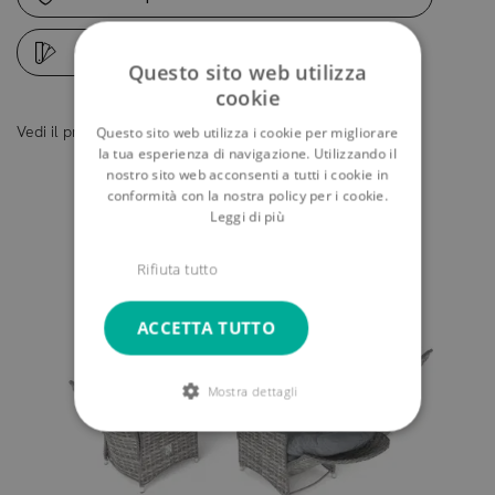
Campioni fotografici
Questo sito web utilizza
cookie
Vedi il prodotto a 360°
Questo sito web utilizza i cookie per migliorare
la tua esperienza di navigazione. Utilizzando il
Un mobilio fatto per te
nostro sito web acconsenti a tutti i cookie in
conformità con la nostra policy per i cookie.
Leggi di più
Rifiuta tutto
ACCETTA TUTTO
Mostra dettagli