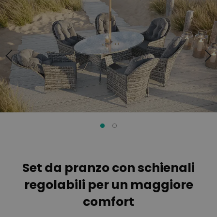
alla
all'inizio
fine
della
della
galleria
galleria
di
di
immagini
immagini
Set da pranzo con schienali
regolabili per un maggiore
comfort