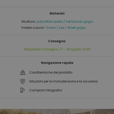
Materiali
Struttura:
polyrattan piatto / semitondo grigio
Fodere cuscini:
Ocean / Lee / Street grigio
Consegna:
Disponibile
Consegna:
17. - 18 agosto 2026
Navigazione rapida
Caratteristiche del prodotto
Istruzioni per la manutenzione e la sicurezza
Campioni fotografici
Vai
Vai