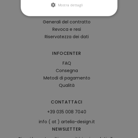
Mostra dettagli
Contattaci
Termini e condizioni
Generali del contratto
Revoca e resi
Riservatezza dei dati
INFOCENTER
FAQ
Consegna
Metodi di pagamento
Qualità
CONTATTACI
+39 035 008 7040
info ( at ) artelia-design.it
NEWSLETTER